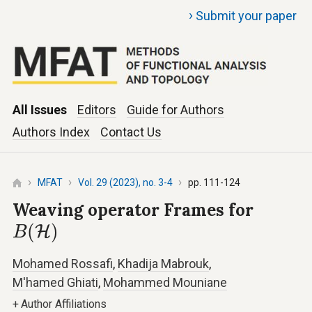
›
Submit your paper
All Issues
Editors
Guide for Authors
Authors Index
Contact Us
MFAT
Vol. 29 (2023), no. 3-4
pp. 111-124
Weaving operator Frames for
B
(
H
)
(
)
H
B
Mohamed Rossafi
,
Khadija Mabrouk
,
M'hamed Ghiati
,
Mohammed Mouniane
+
Author Affiliations