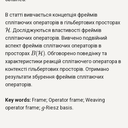
В статті вивчається концепція фреймів
сплітаючих операторів в гільбертових просторах
H
H
. Досліджуються властивості фреймів
сплітаючих операторів. Вивчено подвійний
аспект фреймів сплітаючих операторів в
B
(
H
)
(
)
просторах
H
. Обговорено поведінку та
B
характеристики реакцій сплітаючего оператора в
контексті гільбертових просторів. Отримано
результати збурення фреймів сплітаючих
операторів.
Key words:
Frame; Operator frame; Weaving
g
operator frame;
-Riesz basis.
g